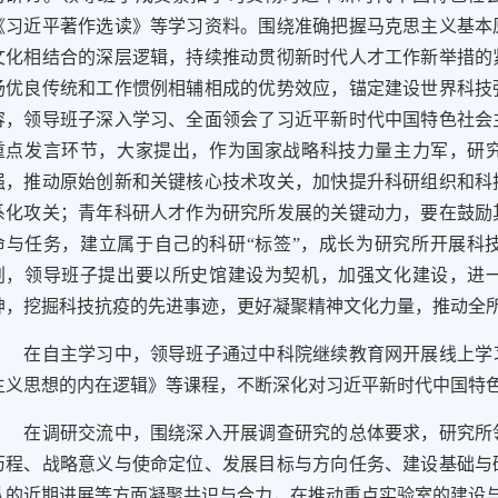
《习近平著作选读》等学习资料。围绕准确把握马克思主义基本
文化相结合的深层逻辑，持续推动贯彻新时代人才工作新举措的
扬优良传统和工作惯例相辅相成的优势效应，锚定建设世界科技
容，领导班子深入学习、全面领会了习近平新时代中国特色社会
重点发言环节，大家提出，作为国家战略科技力量主力军，研
强，推动原始创新和关键核心技术攻关，加快提升科研组织和科
系化攻关；青年科研人才作为研究所发展的关键动力，要在鼓励
命与任务，建立属于自己的科研“标签”，成长为研究所开展科
划，领导班子提出要以所史馆建设为契机，加强文化建设，进
神，挖掘科技抗疫的先进事迹，更好凝聚精神文化力量，推动全
在自主学习中，领导班子通过中科院继续教育网开展线上学习
主义思想的内在逻辑》等课程，不断深化对习近平新时代中国特
在调研交流中，围绕深入开展调查研究的总体要求，研究所领
历程、战略意义与使命定位、发展目标与方向任务、建设基础与
队的近期进展等方面凝聚共识与合力，在推动重点实验室的建设