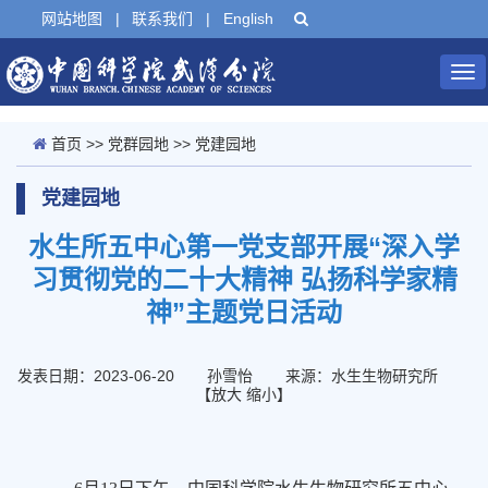
网站地图
|
联系我们
|
English
Tog
nav
首页
>>
党群园地
>>
党建园地
党建园地
水生所五中心第一党支部开展“深入学
习贯彻党的二十大精神 弘扬科学家精
神”主题党日活动
发表日期：2023-06-20
孙雪怡
来源：水生生物研究所
【
放大
缩小
】