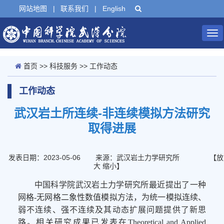
网站地图
|
联系我们
|
English
Tog
nav
首页
>>
科技服务
>>
工作动态
工作动态
武汉岩土所连续-非连续模拟方法研究
取得进展
发表日期：2023-05-06
来源：武汉岩土力学研究所
【
放
大
缩小
】
中国科学院武汉岩土力学研究所最近提出了一种
网格-无网格二象性数值模拟方法，为统一模拟连续、
弱不连续、强不连续及其动态扩展问题提供了新思
路。相关研究成果已发表在Theoretical and Applied