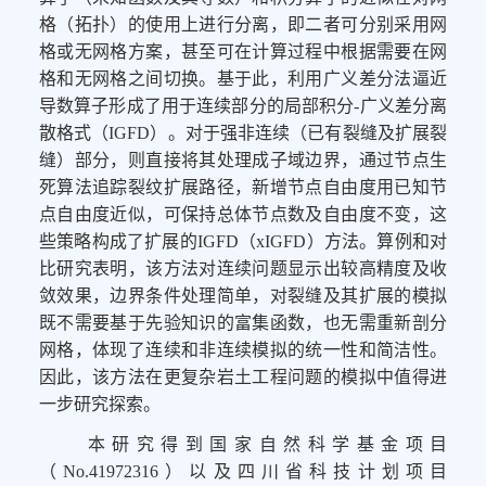
格（拓扑）的使用上进行分离，即二者可分别采用网
格或无网格方案，甚至可在计算过程中根据需要在网
格和无网格之间切换。基于此，利用广义差分法逼近
导数算子形成了用于连续部分的局部积分-广义差分离
散格式（IGFD）。对于强非连续（已有裂缝及扩展裂
缝）部分，则直接将其处理成子域边界，通过节点生
死算法追踪裂纹扩展路径，新增节点自由度用已知节
点自由度近似，可保持总体节点数及自由度不变，这
些策略构成了扩展的IGFD（xIGFD）方法。算例和对
比研究表明，该方法对连续问题显示出较高精度及收
敛效果，边界条件处理简单，对裂缝及其扩展的模拟
既不需要基于先验知识的富集函数，也无需重新剖分
网格，体现了连续和非连续模拟的统一性和简洁性。
因此，该方法在更复杂岩土工程问题的模拟中值得进
一步研究探索。
本研究得到国家自然科学基金项目
（No.41972316）以及四川省科技计划项目