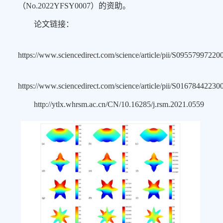
（No.2022YFSY0007）的资助。
论文链接：
https://www.sciencedirect.com/science/article/pii/S0955799722
https://www.sciencedirect.com/science/article/pii/S0167844223
http://ytlx.whrsm.ac.cn/CN/10.16285/j.rsm.2021.0559