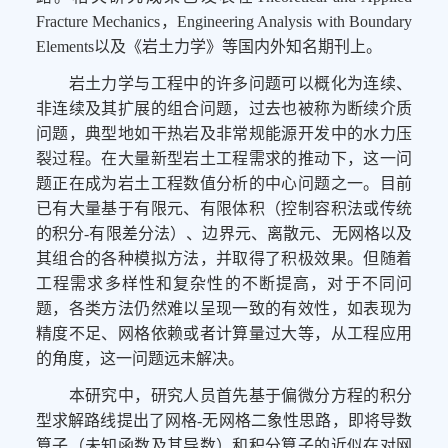
Fracture Mechanics，Engineering Analysis with Boundary
Elements以及《岩土力学》等国内外知名期刊上。
岩土力学与工程中的许多问题可以概化为连续、
非连续及其扩展的组合问题，过去也被称为断续介质
问题，典型地如干热岩及非常规能源开发中的水力压
裂过程。在大量新型岩土工程需求的推动下，这一问
题正在成为岩土工程数值分析的中心问题之一。目前
已有大量基于有限元、有限体积（控制容积法或传统
的积分-有限差分法）、边界元、离散元、无网格以及
其组合的各种模拟方法，并取得了积极效果。但随着
工程需求多样性和复杂性的不断提高，对于不同问
题，各类方法仍然难以呈现一致的有效性，如表现为
精度不足、网格依赖或者计算量过大等，从工程应用
的角度，这一问题远未解决。
本研究中，研究人员首先基于偏微分方程的积分
型求解路线提出了网格-无网格二象性思路，即将导数
算子（未知函数及其导数）和积分算子的近似在对网