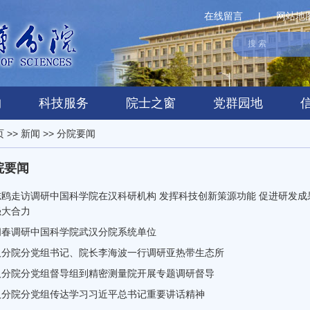
在线留言
|
网站地
构
科技服务
院士之窗
党群园地
页
>>
新闻
>>
分院要闻
院要闻
志鸥走访调研中国科学院在汉科研机构 发挥科技创新策源功能 促进研发成
强大合力
阅春调研中国科学院武汉分院系统单位
汉分院分党组书记、院长李海波一行调研亚热带生态所
汉分院分党组督导组到精密测量院开展专题调研督导
汉分院分党组传达学习习近平总书记重要讲话精神