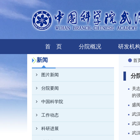
首 页
分院概况
研发机
新闻
首
图片新闻
分
分院要闻
关
的
中国科学院
盛
武
工作动态
武
科研进展
武