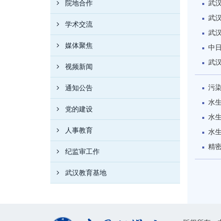
院地合作
武
武
学术交流
武
媒体聚焦
中
武
视频新闻
污
通知公告
水
党的建设
水
人事教育
水
精
纪监审工作
武汉教育基地