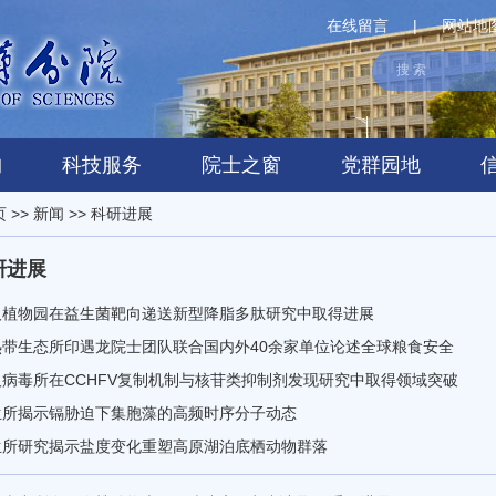
在线留言
|
网站地
构
科技服务
院士之窗
党群园地
页
>>
新闻
>>
科研进展
研进展
汉植物园在益生菌靶向递送新型降脂多肽研究中取得进展
热带生态所印遇龙院士团队联合国内外40余家单位论述全球粮食安全
汉病毒所在CCHFV复制机制与核苷类抑制剂发现研究中取得领域突破
生所揭示镉胁迫下集胞藻的高频时序分子动态
生所研究揭示盐度变化重塑高原湖泊底栖动物群落