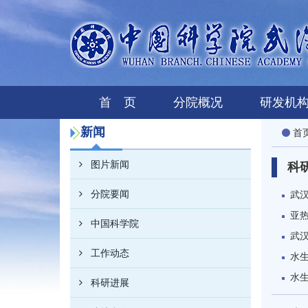
首 页
分院概况
研发机
新闻
首
图片新闻
科
分院要闻
武
亚
中国科学院
武
工作动态
水
水
科研进展