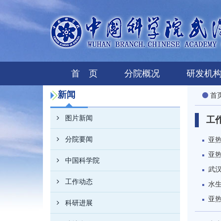
首 页
分院概况
研发机
新闻
首
图片新闻
工
分院要闻
亚
亚热
中国科学院
武
工作动态
水生
亚热
科研进展