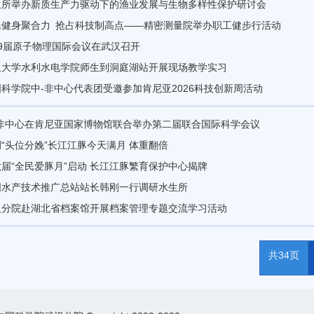
生所举办新质生产力驱动下的渔业发展与生物多样性保护研讨会
民健身聚合力 抢占科技制高点——精密测量院举办职工健步行活动
29届原子物理国际会议在武汉召开
汉大学水利水电学院师生到洞庭湖站开展现场教学实习
科学院中-非中心代表团受邀参加肯尼亚2026科技创新周活动
-非中心在肯尼亚国家博物馆联合举办第二届联合国际科学会议
“头位分娩”长江江豚今天满月 体重翻倍
届“全民爱豚月”启动 长江江豚繁育保护中心揭牌
国水产技术推广总站站长韩刚一行调研水生所
汉分院赴湖北省档案馆开展档案管理专题交流学习活动
共34页