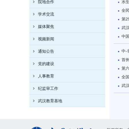
院地合作
水
全
学术交流
第
媒体聚焦
武
中国
视频新闻
中
通知公告
首例
党的建设
第六
人事教育
全
武
纪监审工作
武汉教育基地