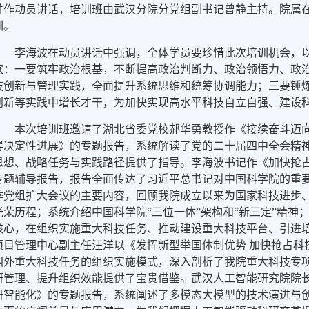
并作动员讲话，培训班由武汉分院分党组副书记曾静主持。院属
训。
李海波在动员讲话中强调，全体学员要珍惜此次培训机会，
家：一要筑牢政治根基，不断提高政治判断力、政治领悟力、政
技创新与管理实践，全面提升系统思维和统筹协调能力；三要锤
创新等实践中增长才干，为加快实现高水平科技自立自强、建设
本次培训班邀请了湖北省委党校郝华勇教授作《接续奋斗迈向
得决定性进展》的专题报告，系统解读了党的二十届四中全会精神
思想、战略任务与实践路径提供了指导。李海波书记作《加快抢占
专题辅导报告，报告全面传达了习近平总书记对中国科学院的重要
季党组扩大会议的主要内容，回顾我院成立以来为国家科技进步
光荣历程；系统介绍中国科学院“三位一体”架构和“新三定”精神
核心，在组织实施重大科技任务、推动建设重大科技平台、引进
项目管理中心副主任汪洋以《发挥新型举国体制优势 加快抢占科
国外重大科技任务的组织实施模式，深入剖析了我院重大科技专
研管理、提升组织效能提供了宝贵借鉴。武汉人工智能研究院院
研智能化》的专题报告，系统阐述了多模态大模型的技术演进与