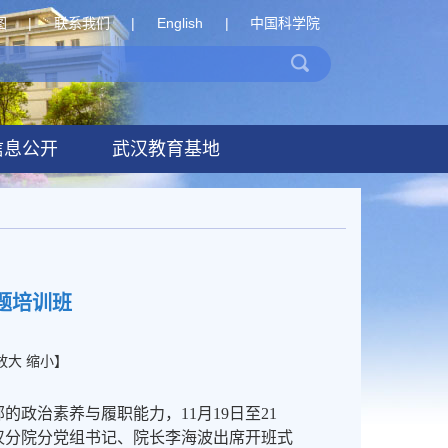
图
|
联系我们
|
English
|
中国科学院
信息公开
武汉教育基地
题培训班
放大
缩小
】
政治素养与履职能力，11月19日至21
汉分院分党组书记、院长李海波出席开班式