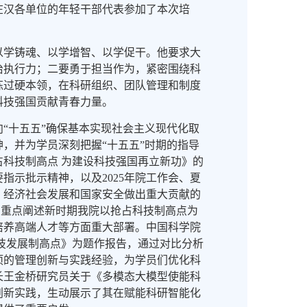
在汉各单位的年轻干部代表参加了本次培
以学铸魂、以学增智、以学促干。他要求大
治执行力；二要勇于担当作为，紧密围绕科
炼过硬本领，在科研组织、团队管理和制度
科技强国贡献青春力量。
“十五五”确保基本实现社会主义现代化取
，并为学员深刻把握“十五五”时期的指导
科技制高点 为建设科技强国再立新功》的
指示批示精神，以及2025年院工作会、夏
、经济社会发展和国家安全做出重大贡献的
；重点阐述新时期我院以抢占科技制高点为
培养高端人才等方面重大部署。中国科学院
技发展制高点》为题作报告，通过对比分析
项的管理创新与实践经验，为学员们优化科
长王金桥研究员关于《多模态大模型使能科
创新实践，生动展示了其在赋能科研智能化