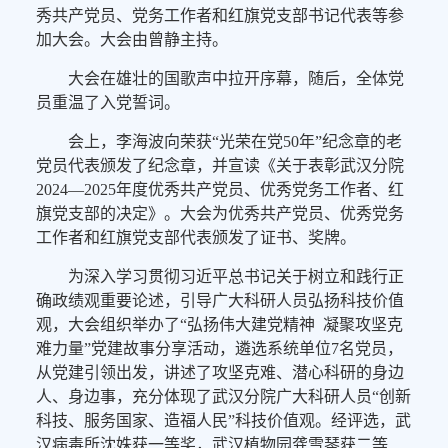
秀共产党员、党务工作者和红旗党支部书记代表等参
加大会。大会由曾静主持。
大会在雄壮的国歌声中拉开序幕，随后，全体党
员重温了入党誓词。
会上，李海波向荣获“光荣在党50年”纪念章的老
党员代表颁发了纪念章，并宣读《关于表彰武汉分院
2024—2025年度优秀共产党员、优秀党务工作者、红
旗党支部的决定》。大会为优秀共产党员、优秀党务
工作者和红旗党支部代表颁发了证书、奖牌。
为深入学习贯彻习近平总书记关于树立和践行正
确政绩观重要论述，引导广大科研人员弘扬科技价值
观，大会组织举办了“弘扬伟大建党精神 凝聚攻坚克
难力量”党建故事分享活动，遴选系统单位7名党员，
从党建引领出发，讲述了攻坚克难、潜心科研的身边
人、身边事，充分体现了武汉分院广大科研人员“创新
科技、服务国家、造福人民”科技价值观。经评选，武
汉病毒所沈姝获一等奖，武汉植物园龚雪琴获二等