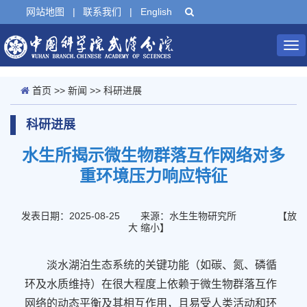
网站地图
|
联系我们
|
English
Tog
nav
首页
>>
新闻
>>
科研进展
科研进展
水生所揭示微生物群落互作网络对多
重环境压力响应特征
发表日期：2025-08-25
来源：水生生物研究所
【
放
大
缩小
】
淡水湖泊生态系统的关键功能（如碳、氮、磷循
环及水质维持）在很大程度上依赖于微生物群落互作
网络的动态平衡及其相互作用，且易受人类活动和环