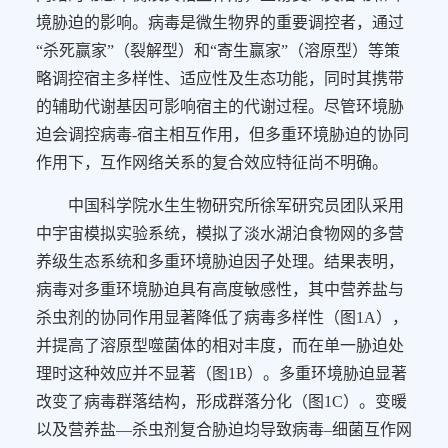
境胁迫的影响。病毒是微生物界的重要调控者，通过
“
杀死赢家
”
（裂解型）和
“
寄生赢家
”
（溶原型）等策
略调控宿主多样性、适应性及生态功能，同时其携带
的辅助代谢基因可影响宿主的代谢过程。尽管环境胁
迫会调控病毒
-
宿主相互作用，但多重环境胁迫的协同
作用下，互作网络关系的复合效应特征尚不明确。
中国科学院水生生物研究所徐军研究员团队采用
中宇宙模拟实验系统，模拟了淡水湖泊食物网的多营
养级生态系统和多重环境胁迫因子处理。结果表明，
病毒对多重环境胁迫具有高度敏感性，其中营养盐与
杀虫剂的协同作用显著降低了病毒多样性（图
1A
），
并提高了溶原型噬菌体的相对丰度，而在单一胁迫处
理时这种效应并不显著（图
1B
）。多重环境胁迫显著
改变了病毒群落结构，形成群落分化（图
1C
）。变暖
以及营养盐
—
杀虫剂复合胁迫均导致病毒
–
细菌互作网