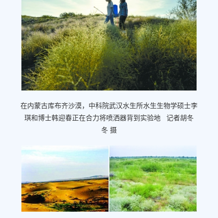
在内蒙古库布齐沙漠，中科院武汉水生所水生生物学硕士李
琪和博士韩迎春正在合力将喷洒器背到实验地 记者胡冬
冬 摄