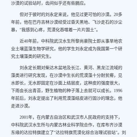
沙漠的试验站时，齿间似乎还有些膈应。
但对于彼时的刘永定来说，他见过更可怕的沙漠。20多
年前，他在巴丹吉林沙漠经受过昏天黑地、飞沙走石的沙尘
暴，“我感到心疼，荒漠化吞噬着一片片国土”。
近40年前，中科院武汉水生所黎尚豪院士即从事旱地农
业土壤蓝藻生物学研究，他的学生刘永定成为我国第一个研
究土壤藻类的研究生。
刘永定长期对柴达木盆地及长江、黄河、黑龙江流域的
藻类进行研究发现，在沙漠中生长的荒漠藻十分耐贫瘠，见
水即长，无水即固定在沙面上结层皮，这种皮的强度很大，
下雨会长出青苔，野生植物的种子落上去就可以成长。1996
年前后，刘永定提出了利用荒漠藻结皮进行固沙的理念，他
走进沙漠。
2001年，在内蒙古自治区和武汉市人民政府的支持下，
中科院武汉水生所与内蒙古林业科学院合作，在库布齐沙漠
东缘的达拉特旗建立了“达拉特旗荒漠化综合治理试验站”。刘