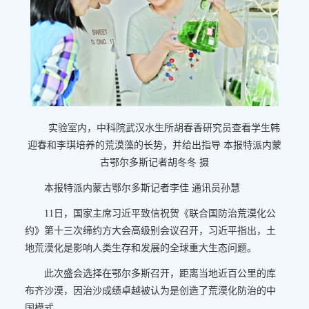
实验室内，中科院武汉水生所胡春香研究员查看学生韩
迎春和李琪培养的荒漠藻的长势，并给出指导 本报特派内蒙
古鄂尔多斯记者胡冬冬 摄
本报特派内蒙古鄂尔多斯记者李佳 通讯员孙慧
11日，国家主席习近平致信祝贺《联合国防治荒漠化公
约》第十三次缔约方大会高级别会议召开，习近平指出，土
地荒漠化是影响人类生存和发展的全球重大生态问题。
此次盛会选择在鄂尔多斯召开，距离当地近百公里的库
布齐沙漠，因治沙成绩卓越被认为是创造了荒漠化防治的中
国模式。