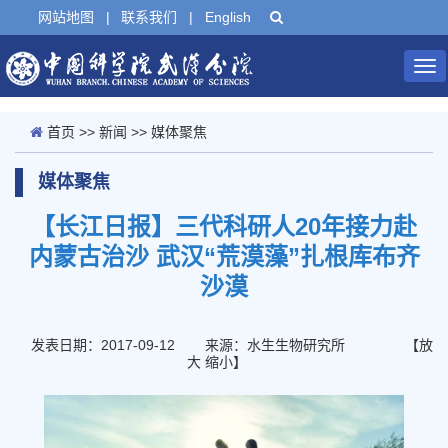
网站地图
|
联系我们
|
English
Tog
nav
首页
>>
新闻
>>
媒体聚焦
媒体聚焦
【长江日报】三代科研人20年接力赴
内蒙古治沙 武汉“荒漠藻”扎根库布齐
沙漠
发表日期：2017-09-12
来源：水生生物研究所
【
放
大
缩小
】