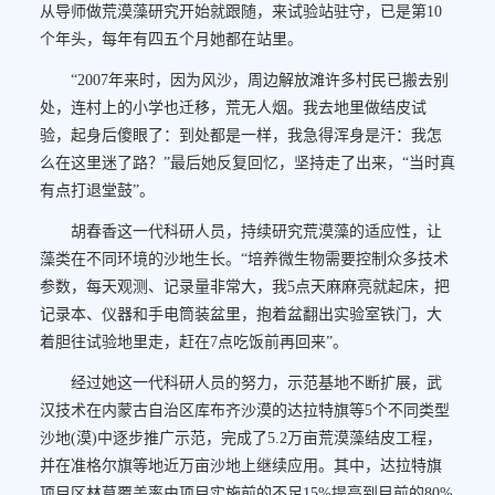
从导师做荒漠藻研究开始就跟随，来试验站驻守，已是第10
个年头，每年有四五个月她都在站里。
“2007年来时，因为风沙，周边解放滩许多村民已搬去别
处，连村上的小学也迁移，荒无人烟。我去地里做结皮试
验，起身后傻眼了：到处都是一样，我急得浑身是汗：我怎
么在这里迷了路？”最后她反复回忆，坚持走了出来，“当时真
有点打退堂鼓”。
胡春香这一代科研人员，持续研究荒漠藻的适应性，让
藻类在不同环境的沙地生长。“培养微生物需要控制众多技术
参数，每天观测、记录量非常大，我5点天麻麻亮就起床，把
记录本、仪器和手电筒装盆里，抱着盆翻出实验室铁门，大
着胆往试验地里走，赶在7点吃饭前再回来”。
经过她这一代科研人员的努力，示范基地不断扩展，武
汉技术在内蒙古自治区库布齐沙漠的达拉特旗等5个不同类型
沙地(漠)中逐步推广示范，完成了5.2万亩荒漠藻结皮工程，
并在准格尔旗等地近万亩沙地上继续应用。其中，达拉特旗
项目区林草覆盖率由项目实施前的不足15%提高到目前的80%