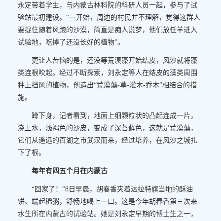
永定带着学生，与内蒙古林科院的科研人员一起，参与了试
验站最初建设。“一开始，周边的村民并不理解，觉得这群人
要捉住随着风跑的沙漠，简直是痴人说梦，他们放任羊进入
试验地，吃掉了还没长好的植物”。
更让人苦恼的是，还没等荒漠藻开始结皮，风沙就将藻
类连根吹起。经过不断探索，刘永定等人在结皮的藻类周围
种上挡风的植物，创造出“荒漠藻-草-灌木-乔木”相结合的措
施。
蹲下身，记者看到，地面上细颗粒状的凸起连成一片，
浇上水，浅褐色的沙皮，变成了深苔藓色，这就是荒漠藻，
它们从遥远的百湖之市武汉而来，经过培养，在风沙之城扎
下了根。
每年有四五个月在内蒙古
“回家了！”8日早晨，胡春香夹着达拉特旗当地的酥油
饼、端起稀粥，舒畅地喝上一口。这是今年胡春香第三次来
水生所在内蒙古的试验站。她是刘永定早期的博士生之一，