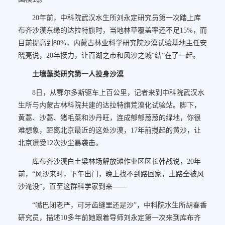
20年前，中科院武汉水生所刘永定研究员第一次踏上库
布齐沙漠东缘的达拉特旗时，当地林草覆盖率还不足15%，而
目前提高到80%，内蒙古林业科学研究院沙漠试验基地主任安
晓亮说，20年接力，让百湖之市和风沙之城“结”在了一起。
土壤藻类研究第一人投身沙漠
8日，从鄂尔多斯驱车上百公里，记者来到中科院武汉水
生所与内蒙古林科院共建的达拉特旗荒漠化试验站。脚下，
黄蒿、沙蒿、猪毛菜和沙丹旺，连成郁郁葱葱的绿地，你很
难想象，距离北京最近的这处沙漠，17年前搅起的黄沙，让
北京遭受12次沙尘暴袭击。
库布齐沙漠白土梁林场解放滩作业区区长韩战说，20年
前，“风沙来时，下午出门，晚上找不到路回家，土路全被风
沙淹没”，直至这群科学家到来——
“嘴巴闭老严，可牙齿缝里还是沙”，中科院水生所胡春香
研究员，描述10多年前她跟着导师刘永定第一次来到库布齐