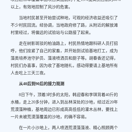
以上，有效地控制了风沙的危害。
当地村民甚至开始尝试种地，可观的经济收益还吸引了
不少村民回流。经协调，当地政府修了路，从附近的解放滩
村里经过，将偏远的试验站与公路接了起来。
走在树影斑驳的柏油路上，村民热情地跟科研人员打招
呼，他们拴紧了自己的家畜，并开始到试验基地打工，成为
藻类培养池守护员、藻液喷洒员和厨子等。胡春香还记得，
村民们办喜事，因为收了基地随礼，感动得要请上基地所有
人去吃上三天三夜。
从40后到90后的接力观测
8日下午，顶着3时多的太阳，韩迎春和李琪背着40斤的
水桶，走上20多分钟，进入到丛林深处的沙地，经过近20年
荒漠藻种植，基地周边已形成高高低低的灌木丛林，要找上
一片未被荒漠藻覆盖的沙地，的确不容易。
在一片小沙地上，两人喷洒荒漠藻藻液、精心照顾两个