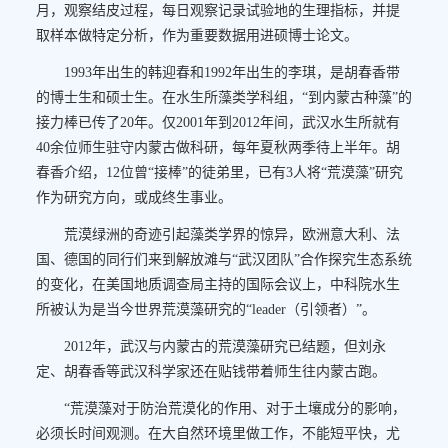
月，观察结皮过程，每日观察记录试验地的生理指标，并提
取样本做特定分析，作为重要数据用进硕博士论文。
1993年出生的韩迎春和1992年出生的李琪，是胡春香带
的博士生和硕士生。在水生所藻类学科组，“到内蒙古种藻”的
接力棒已传了20年。仅2001年到2012年间，武汉水生所就有
40余位师生驻守内蒙古做科研，每年夏秋两季待上半年。胡
春香介绍，12位曾“接棒”的徒弟里，已有3人将“荒漠藻”研究
作为研究方向，或成终生事业。
荒漠绿洲的奇迹引起藻类学界的惊异，欧洲意大利、法
国、德国的同行们来到解放滩与“武汉团队”合作探究生态系统
的变化，在美国地质调查局主持的国际会议上，中科院水生
所被认为是当今世界荒漠藻研究的“leader（引领者）”。
2012年，武汉与内蒙古的荒漠藻研究已结题，但刘永
定、胡春香等武汉科学家还在贴钱带着师生往内蒙古跑。
“荒漠藻对于防治荒漠化的作用、对于土壤成分的影响，
必须长时间观测。在大自然环境里做工作，不能短平快，尤