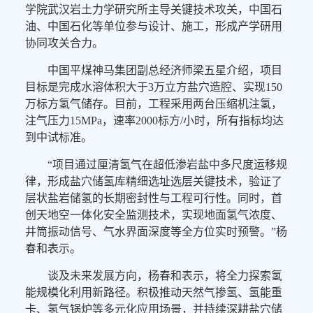
学院武汉岩土力学研究所主导关键技术攻关，中国石
油、中国石化等单位参与设计、施工，形成产学研用
协同攻关合力。
中国平煤神马集团副总经济师梁五星介绍，项目
目标是完成水溶体积大于3万立方盐穴造腔、实现150
万标方氢气储存。目前，工程采用两台压缩机注氢，
注气压力15MPa，速率2000标方/小时，所有指标均达
到中试标准。
“项目通过厘清氢气在超低渗岩盐中多尺度运移规
律，形成盐穴储氢库精细选址选层关键技术，验证了
层状盐岩储氢的长期密封性与工程可行性。同时，首
创天地空一体化安全监测技术，实现地面氢气浓度、
井筒振动信号、气水界面深度等全方位实时预警。”杨
春和表示。
谈及未来发展方向，杨春和表示，将全力探索氢
能规模化利用新路径。积极推动天然气掺氢、氢能重
卡、氢气锅炉等多元化应用场景，并持续深耕盐穴储