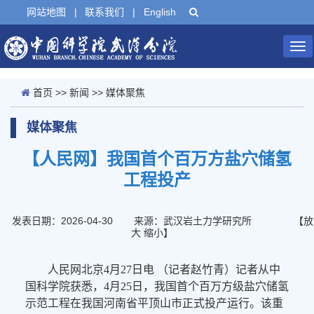
网站地图
|
联系我们
|
English
Tog
nav
首页
>>
新闻
>>
媒体聚焦
媒体聚焦
【人民网】我国首个百万方盐穴储氢
工程投产
发表日期：2026-04-30
来源：武汉岩土力学研究所
【
放
大
缩小
】
人民网北京4月27日电 （记者赵竹青）记者从中
国科学院获悉，4月25日，我国首个百万方级盐穴储氢
示范工程在我国河南省平顶山市正式投产运行。该重