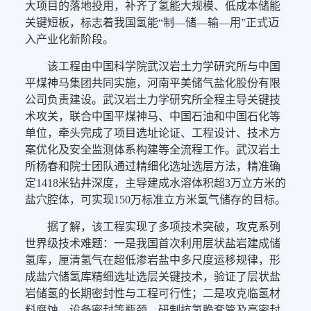
大项目的落地投用，补齐了氢能大规模、低成本储能
关键短板，标志着我国氢能“制—储—输—用”正式迈
入产业化新阶段。
该工程由中国科学院武汉岩土力学研究所与中国
平煤神马集团共同实施，河南平美储气盐化股份有限
公司负责建设。武汉岩土力学研究所全程主导关键技
术攻关，联合中国平煤神马、中国石油和中国石化等
单位，牵头完成了项目选址论证、工程设计、技术方
案优化及安全监测体系构建等全流程工作。武汉岩土
所杨春和院士团队通过精细化选址选层方法，精准确
定1418米钻井深度，主导建成水溶体积超3万立方米的
盐穴腔体，可实现150万标准立方米氢气储存的目标。
据了解，该工程实现了多项技术突破，攻克系列
世界级技术难题：一是我国首次利用层状盐岩建成储
氢库，厘清氢气在超低渗岩盐中多尺度运移规律，形
成盐穴储氢库精细选址选层关键技术，验证了层状盐
岩储氢的长期密封性与工程可行性；二是攻克临氢材
料腐蚀、设备密封等瓶颈，研制抗氢脆套管及高密封