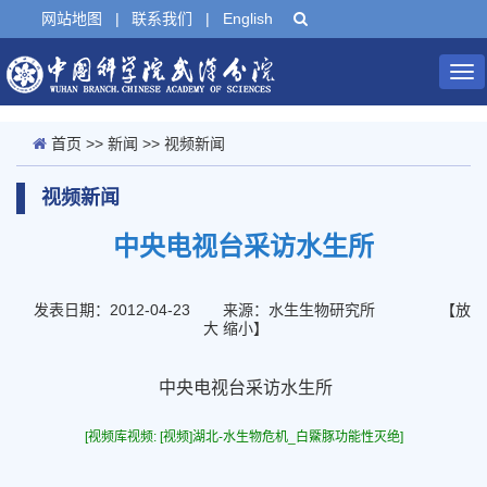
网站地图
|
联系我们
|
English
Tog
nav
首页
>>
新闻
>>
视频新闻
视频新闻
中央电视台采访水生所
发表日期：2012-04-23
来源：水生生物研究所
【
放
大
缩小
】
中央电视台采访水生所
[视频库视频: [视频]湖北-水生物危机_白鱀豚功能性灭绝]