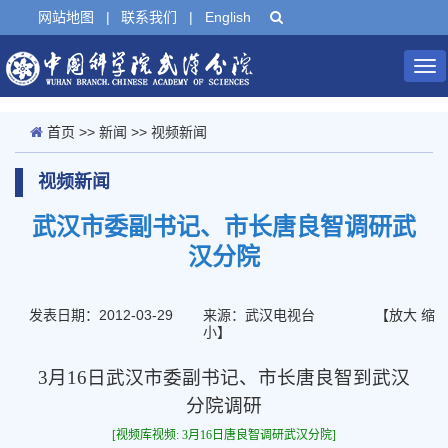
网站地图
|
联系我们
|
English
Tog
nav
首页
>>
新闻
>>
视频新闻
视频新闻
武汉市委副书记、市长唐良智调研武
汉分院
发表日期：2012-03-29
来源：武汉电视台
【
放大
缩
小
】
3月16日武汉市委副书记、市长唐良智到武汉
分院调研
[视频库视频: 3月16日唐良智调研武汉分院]