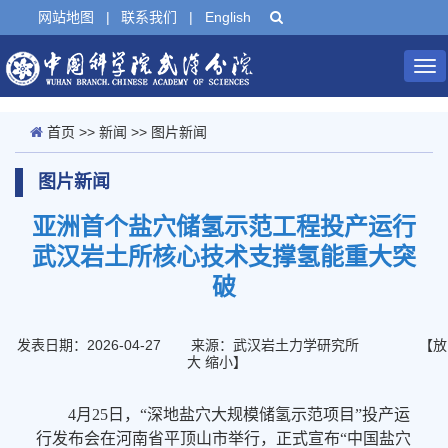
网站地图
|
联系我们
|
English
Tog
nav
首页
>>
新闻
>>
图片新闻
图片新闻
亚洲首个盐穴储氢示范工程投产运行
武汉岩土所核心技术支撑氢能重大突
破
发表日期：2026-04-27
来源：武汉岩土力学研究所
【
放
大
缩小
】
4月25日，“深地盐穴大规模储氢示范项目”投产运
行发布会在河南省平顶山市举行，正式宣布“中国盐穴