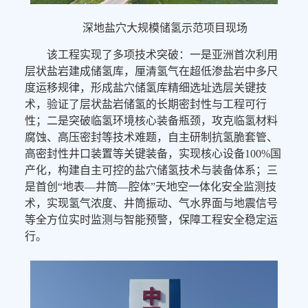
深地盐穴大规模储氢示范项目现场
该工程实现了多项技术突破：一是亚洲首次利用
层状盐岩建成储氢库，厘清氢气在超低渗盐岩中多尺
度运移规律，形成盐穴储氢库精细选址选层关键技
术，验证了层状盐岩储氢的长期密封性与工程可行
性；二是突破临氢环境核心装备瓶颈，攻克临氢材料
腐蚀、高压密封等技术难题，自主研制抗氢脆套管、
高密封性井口装置等关键装备，实现核心设备100%国
产化，构建自主可控的盐穴储氢技术与装备体系；三
是首创“地表—井筒—腔体”天地空一体化安全监测技
术，实现氢气浓度、井筒振动、气水界面与地震信号
等全方位实时监测与智能预警，保障工程安全稳定运
行。