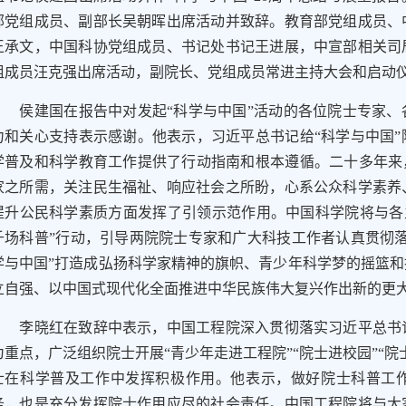
部党组成员、副部长吴朝晖出席活动并致辞。教育部党组成员、
王承文，中国科协党组成员、书记处书记王进展，中宣部相关司
组成员汪克强出席活动，副院长、党组成员常进主持大会和启动
侯建国在报告中对发起“科学与中国”活动的各位院士专家、
力和关心支持表示感谢。他表示，习近平总书记给“科学与中国
学普及和科学教育工作提供了行动指南和根本遵循。二十多年来
家之所需，关注民生福祉、响应社会之所盼，心系公众科学素养
提升公民科学素质方面发挥了引领示范作用。中国科学院将与各
千场科普”行动，引导两院院士专家和广大科技工作者认真贯彻
学与中国”打造成弘扬科学家精神的旗帜、青少年科学梦的摇篮
立自强、以中国式现代化全面推进中华民族伟大复兴作出新的更
李晓红在致辞中表示，中国工程院深入贯彻落实习近平总书记
为重点，广泛组织院士开展“青少年走进工程院”“院士进校园”“
士在科学普及工作中发挥积极作用。他表示，做好院士科普工
务，也是充分发挥院士作用应尽的社会责任。中国工程院将与大