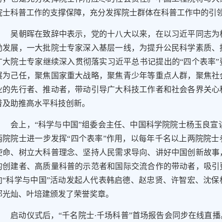
院士科普工作的支撑保障，充分发挥院士群体在科普工作中的引
吴朝晖在致辞中表示，党的十八大以来，在以习近平同志为核
勃发展，一大批院士专家深入基层一线，为提升公民科学素质、
广大院士专家继续深入贯彻落实习近平总书记提出的“四个表率
展为己任，聚焦国家重大战略，聚焦青少年等重点人群，聚焦社
业的先行者、推动者，带动引导广大科技工作者和社会各界关心
普及助推高水平科技创新。
会上，“科学与中国”组委会主任、中国科学院院士杨玉良宣读
两院院士进一步发挥“四个表率”作用，以每年千名以上两院院
使命、树立大科普理念、坚持人民需求导向、讲好中国创新故事
的创建者、高质量科普的示范者和国际交流合作的带动者，吸引
向“科学与中国”活动发起人代表韩启德、赵忠贤、许智宏、沈
郭光灿、叶培建颁发了荣誉奖章。
启动仪式后，“千名院士·千场科普”首场报告会同步在线直播