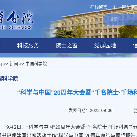
在线留言
|
网站地
构
科技服务
院士之窗
党群园地
页
>>
新闻
>>
中国科学院
国科学院
“科学与中国”20周年大会暨“千名院士·千
发表日期：2023-09-06
【
9月2日，“科学与中国”20周年大会暨“千名院士·千场科普”
组书记侯建国出席活动并作“科学与中国”20周年总结与展望报