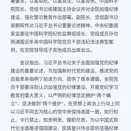
署要求，以案说纪、以案说法、以案说责。中国科学
院院长、党组书记侯建国主持会议并对全院加强纪律
建设、强化警示教育作出部署。副院长、党组副书记
吴朝晖传达习近平总书记重要论述精神，中央纪委国
家监委驻中国科学院纪检监察组组长、党组成员孙也
刚通报近年来中国科学院党员干部违纪违法典型案
例，在京院领导班子其他成员出席会议。
会议指出，习近平总书记关于全面加强党的纪律
建设的重要论述，为加强新时代党的建设、推进党的
自我革命指明了前进方向、提供了根本遵循。全院党
员干部要深刻认识加强党的纪律建设、开展党纪学习
教育的重大意义，以严明的纪律坚定拥护“两个确
立”、坚决做到“两个维护”，在思想上政治上行动上同
以习近平同志为核心的党中央保持高度一致，知行知
止、令行禁止，知责明责、履职尽责，为以中国式现
代化全面推进强国建设、民族复兴伟业提供坚强纪律